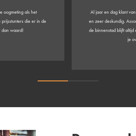
 vriendelijk , behulpzaam
Prettig en vakkund
 vaak genoeg. Parkeren in
brillenadvies. Is wellich
 als je voor 11:00 bent kun
buurt zitten
kwijt.