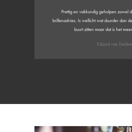
t
Al jaar en dag klant van Van Slooten. Altijd
 in de
en zeer deskundig. Assortiment wisselt ook
de binnenstad blijft altijd een dingetje maar
je overal gratis de auto 
Jacob Dijkstra