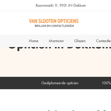
Koornmarkt 11, 9101 JN Dokkum
Opticien in Dokku
Home
Monturen
Glazen
Contactl
Gediplomeerde opticien
100% 