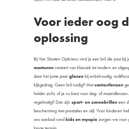
Voor ieder oog d
oplossing
Bij Van Slooten Opticiens vind je een bril die past bij 
monturen
varieert van klassiek tot modern en uitges
daar het juiste paar
glazen
bij enkelvoudig, multifo
kijkgedrag. Geen bril nodig? Met
contactlenzen
ge
helder zicht, of je nu kiest voor dag- of maandlenzen.
regelmatig? Dan zijn
sport- en zonnebrillen
een s
bescherming met prestaties en stijl. Voor kinderen 
ons aanbod rond
kids en myopie
zorgen we voor 
lange termijn.