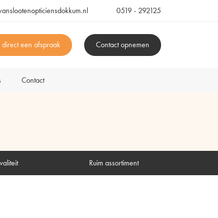
vanslootenopticiensdokkum.nl
0519 - 292125
 direct een afspraak
Contact opnemen
s
Contact
aliteit
Ruim assortiment