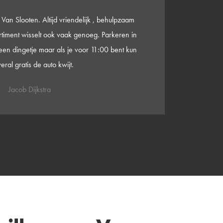
ig geholpen zowel de oogmeting als het
t wat duurder dan de prijsstunters die er in de
 maar dat is het meer dan waard!
Edzard van Delden