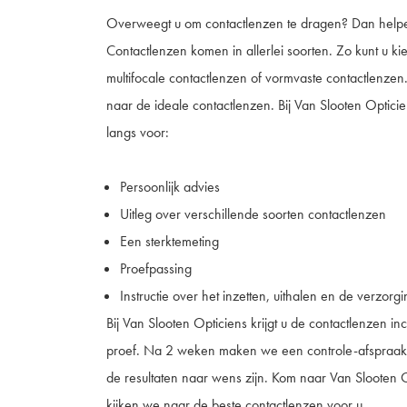
Overweegt u om contactlenzen te dragen? Dan helpen
Contactlenzen komen in allerlei soorten. Zo kunt u k
multifocale contactlenzen of vormvaste contactlenz
naar de ideale contactlenzen. Bij Van Slooten Opticie
langs voor:
Persoonlijk advies
Uitleg over verschillende soorten contactlenzen
Een sterktemeting
Proefpassing
Instructie over het inzetten, uithalen en de verzor
Bij Van Slooten Opticiens krijgt u de contactlenzen inc
proef. Na 2 weken maken we een controle-afspraa
de resultaten naar wens zijn. Kom naar Van Slooten
kijken we naar de beste contactlenzen voor u.