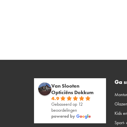
Ga s
Van Slooten
Opticiëns Dokkum
Montu
4.9
Glaze
Gebaseerd op 12
beoordelingen
Kids e
powered by
G
o
o
g
l
e
Sport- 