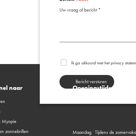
(Vereist)
(Vereist)
Ik ga akkoord met het
privacy statem
nel naar
Openingstijden
ren
n
n Myopie
en zonnebrillen
Maandag Tijdens de zomervakan