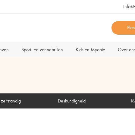
Info@
Plan
enzen
Sport- en zonnebrillen
Kids en Myopie
Over on
zelfstandig
Deskundigheid
Kw