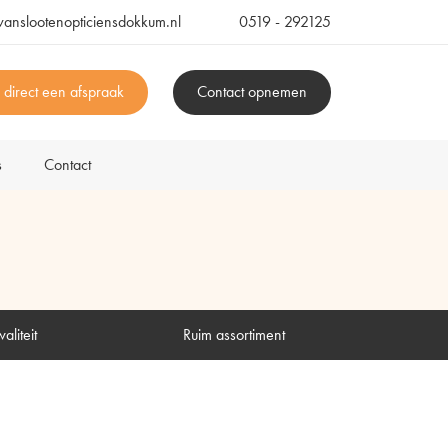
vanslootenopticiensdokkum.nl
0519 - 292125
 direct een afspraak
Contact opnemen
s
Contact
aliteit
Ruim assortiment