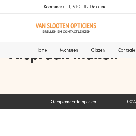
Koornmarkt 11, 9101 JN Dokkum
Afspraak maken
Home
Monturen
Glazen
Contactl
Gediplomeerde opticien
100% 