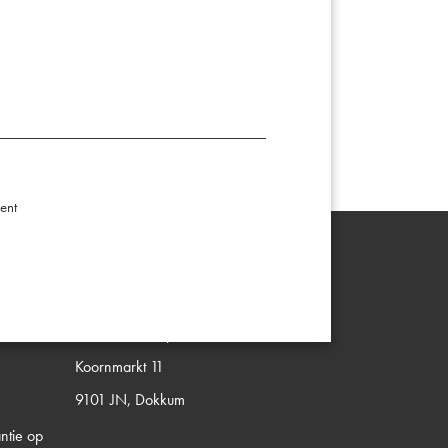
ent
Contactgegevens
Van Slooten Opticiens Dokkum
Koornmarkt 11
9101 JN, Dokkum
tie op