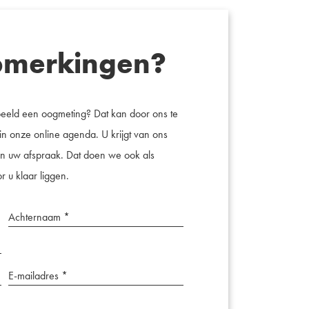
pmerkingen?
beeld een oogmeting? Dat kan door ons te
in onze online agenda. U krijgt van ons
van uw afspraak. Dat doen we ook als
r u klaar liggen.
Achternaam
*
(Vereist)
email
(Vereist)