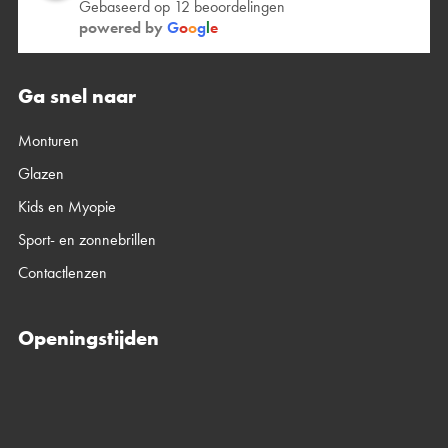
Gebaseerd op 12 beoordelingen
powered by
G
o
o
g
l
e
Ga snel naar
Monturen
Glazen
Kids en Myopie
Sport- en zonnebrillen
Contactlenzen
Openingstijden