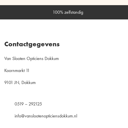
100% zelfstandig
Contactgegevens
Van Slooten Opticiens Dokkum
Koornmarkt 11
9101 JN, Dokkum
0519 – 292125
info@vanslootenopticiensdokkum.nl