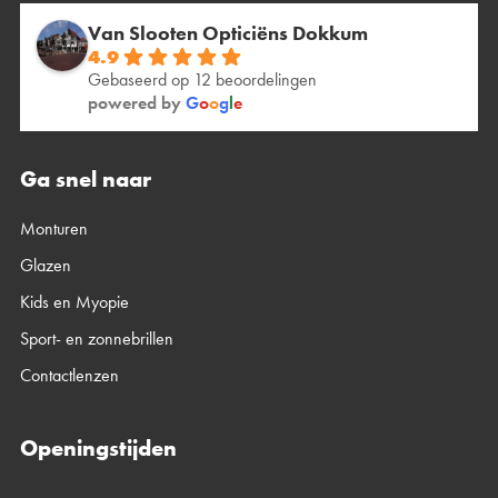
Van Slooten Opticiëns Dokkum
4.9
Gebaseerd op 12 beoordelingen
powered by
G
o
o
g
l
e
Ga snel naar
Monturen
Glazen
Kids en Myopie
Sport- en zonnebrillen
Contactlenzen
Openingstijden